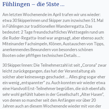
Fühlingen – die 51ste …
Am letzten Wochenende im April trafen wir uns wieder:
etwa 30 Skipperinnen und Skipper zum inzwischen 51. Mal
in Fühlingen zur traditionellen Wanderregatta. Das
bedeutet: 2 Tage freundschaftliches Wettsegeln rund um
die Ruder-Regatta-Insel war angesagt, aber ebenso auch:
Miteinander Fachsimpeln, Klönen, Austauschen von Tipps,
anerkennendes Bewundern von besonders schönen
Booten oder pfiffigen technischen Details …
30 Skipper/innen: Die Teilnehmerzahl ist seit „Corona“ zwar
leicht zurückgegangen, das hat der Veranstaltung als
solcher aber keineswegs geschadet … Alles ging sogar eher
ein wenig „entspannter“ zu. Auch konnten wir wieder etwa
eine Handvoll Erst-Teilnehmer begrüßen, die sich ebenfalls
sehr wohl gefühlt haben in der Gesellschaft „Alter Hasen“,
von denen so mancher seit den Anfängen vor über 20
Jahren auch an diesem Wochenende wieder mit von der